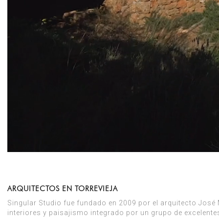
ARQUITECTOS EN TORREVIEJA
Singular Studio fue fundado en 2009 por el arquitecto José 
interiores y paisajismo integrado por un grupo de excelente