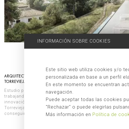
INFORMACIÓN SOBRE COOKIES
Este sitio web utiliza cookies y/o t
ARQUITECTOS PARA CONSTRUCCIONES Y REFORMAS EN
personalizada en base a un perfil e
TORREVIEJA
En este momento se encuentran activ
Estudio para proyectos de arquitectura en Torrevieja,
navegación.
trabajando los encargos desde la premisa del orden y la
Puede aceptar todas las cookies pul
innovación. Proporcionamos a los proyectos de
"Rechazar" o puede elegirlas pulsand
Torrevieja todos los encargos con precisión con los que
conseguir resultados exquisitos.
Más información en
Política de coo