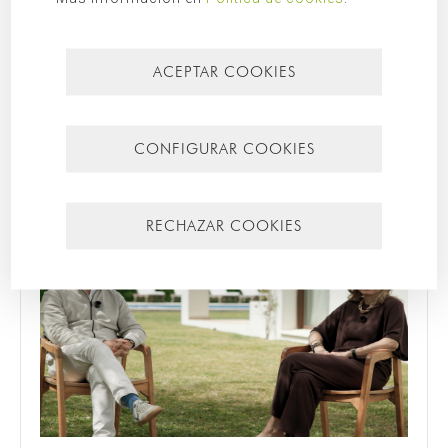
Diario de obra
ACEPTAR COOKIES
Mallorca
Más recientes
Más leídos
CONFIGURAR COOKIES
RECHAZAR COOKIES