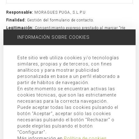
Responsable:
MORAGUES PUGA, S.L.P.U
Finalidad:
Gestión del formulario de contacto.
Legitimación:
Consentimiento expreso prestado al marcar “He
leído y acepto la política de privacidad”.
INFORMACIÓN SOBRE COOKIES
Destinatarios:
Cesiones y/o transferencias a terceras empresas
y/o organismos tal y como se indica en la información adicional.
Este sitio web utiliza cookies y/o tecnologías
Derechos:
Acceso, rectificación, oposición, limitación, así como
similares, propias y de terceros, con fines
otros derechos debidamente recogidos en la información
analíticos y para mostrar publicidad
adicional.
personalizada en base a un perfil elaborado a
partir de hábitos de navegación.
Información adicional:
Puede consultar información adicional en
En este momento se encuentran activas las
nuestra
política de privacidad
.
cookies técnicas, que son las estrictamente
necesarias para la correcta navegación.
BUSCAR
Puede aceptar todas las cookies pulsando el
botón "Aceptar", aceptar sólo las cookies
necesarias pulsando el botón "Rechazar" o
puede elegirlas pulsando el botón
"Configurar".
Más información en
Política de cookies
.
CATEGORÍAS