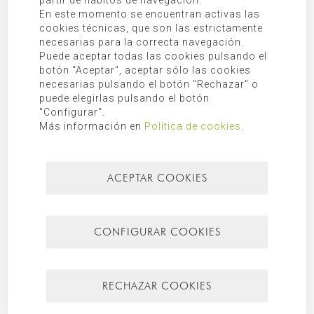
En este momento se encuentran activas las
cookies técnicas, que son las estrictamente
necesarias para la correcta navegación.
Puede aceptar todas las cookies pulsando el
09/05/2013
botón "Aceptar", aceptar sólo las cookies
CASA EIVISSA
necesarias pulsando el botón "Rechazar" o
Tenemos el placer de presentaros Casa Eivissa. La última casa que
puede elegirlas pulsando el botón
hemos realizado en Singular Studio, ha sido proyectada en una
exclusiva urbanización de Jávea, con unas excelentes vistas al
"Configurar".
mar. ...
Más información en
Política de cookies
.
Leer más
ACEPTAR COOKIES
SINGULAR STUDIO
ARQUITECTURA · DISEÑO INTERIOR · PAISAJISMO
Cl. Historiador Palau 34, Bajo A (esq. Av. Amanecer de España),
CONFIGURAR COOKIES
03730 Jávea - ESPAÑA
Aviso legal
Política de privacidad
RECHAZAR COOKIES
Política de cookies
Configurar cookies