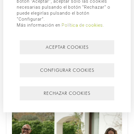
botón "Aceptar", aceptar sólo las cookies
nuestra
política de privacidad
.
necesarias pulsando el botón "Rechazar" o
puede elegirlas pulsando el botón
"Configurar".
BUSCAR
Más información en
Política de cookies
.
ACEPTAR COOKIES
CATEGORÍAS
Diario de obra
CONFIGURAR COOKIES
Mallorca
RECHAZAR COOKIES
Más recientes
Más leídos