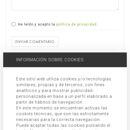
He leído y acepto la
política de privacidad
.
ENVIAR COMENTARIO
INFORMACIÓN SOBRE COOKIES
Responsable:
MORAGUES PUGA, S.L.P.U
Finalidad:
Gestión del formulario de contacto.
Legitimación:
Consentimiento expreso prestado al marcar “He
Este sitio web utiliza cookies y/o tecnologías
leído y acepto la política de privacidad”.
similares, propias y de terceros, con fines
analíticos y para mostrar publicidad
Destinatarios:
Cesiones y/o transferencias a terceras empresas
personalizada en base a un perfil elaborado a
y/o organismos tal y como se indica en la información adicional.
partir de hábitos de navegación.
Derechos:
Acceso, rectificación, oposición, limitación, así como
En este momento se encuentran activas las
otros derechos debidamente recogidos en la información
cookies técnicas, que son las estrictamente
necesarias para la correcta navegación.
adicional.
Puede aceptar todas las cookies pulsando el
Información adicional:
Puede consultar información adicional en