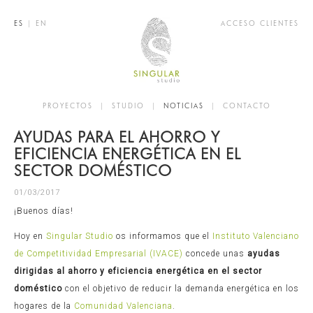
ES
|
EN
ACCESO CLIENTES
PROYECTOS
|
STUDIO
|
NOTICIAS
|
CONTACTO
AYUDAS PARA EL AHORRO Y
EFICIENCIA ENERGÉTICA EN EL
SECTOR DOMÉSTICO
01/03/2017
¡Buenos días!
Hoy en
Singular Studio
os informamos que el
Instituto Valenciano
de Competitividad Empresarial (IVACE)
concede unas
ayudas
dirigidas al ahorro y eficiencia energética en el sector
doméstico
con el objetivo de reducir la demanda energética en los
hogares de la
Comunidad Valenciana
.