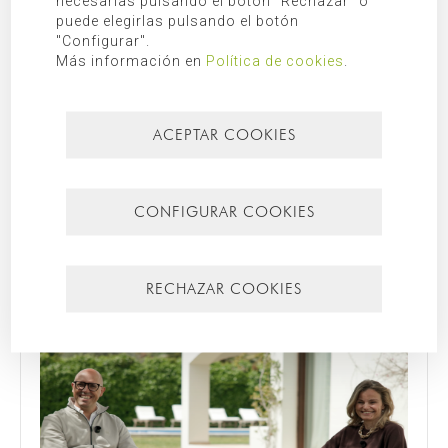
necesarias pulsando el botón "Rechazar" o
BUSCAR
puede elegirlas pulsando el botón
"Configurar".
Más información en
Política de cookies
.
CATEGORÍAS
ACEPTAR COOKIES
Diario de obra
Mallorca
CONFIGURAR COOKIES
Más recientes
Más leídos
RECHAZAR COOKIES