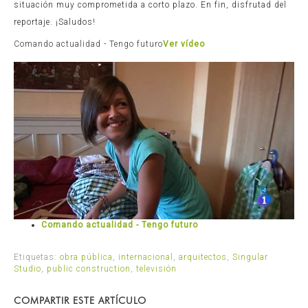
situación muy comprometida a corto plazo. En fin, disfrutad del
reportaje. ¡Saludos!
Comando actualidad - Tengo futuro
Ver vídeo
Comando actualidad - Tengo futuro
Etiquetas:
obra pública
,
internacional
,
arquitectos
,
Singular
Studio
,
public construction
,
televisión
COMPARTIR ESTE ARTÍCULO