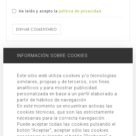
He leído y acepto la
política de privacidad
.
ENVIAR COMENTARIO
Responsable:
MORAGUES PUGA, S.L.P.U
INFORMACIÓN SOBRE COOKIES
Finalidad:
Gestión del formulario de contacto.
Legitimación:
Consentimiento expreso prestado al marcar “He
leído y acepto la política de privacidad”.
Este sitio web utiliza cookies y/o tecnologías
Destinatarios:
Cesiones y/o transferencias a terceras empresas
similares, propias y de terceros, con fines
analíticos y para mostrar publicidad
y/o organismos tal y como se indica en la información adicional.
personalizada en base a un perfil elaborado a
Derechos:
Acceso, rectificación, oposición, limitación, así como
partir de hábitos de navegación.
otros derechos debidamente recogidos en la información
En este momento se encuentran activas las
adicional.
cookies técnicas, que son las estrictamente
necesarias para la correcta navegación.
Información adicional:
Puede consultar información adicional en
Puede aceptar todas las cookies pulsando el
nuestra
política de privacidad
.
botón "Aceptar", aceptar sólo las cookies