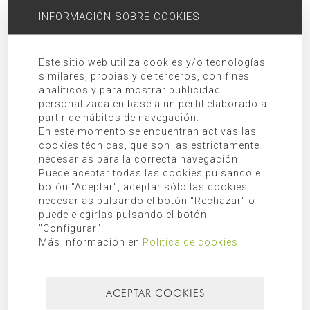
INFORMACIÓN SOBRE COOKIES
otros derechos debidamente recogidos en la información
adicional.
Información adicional:
Puede consultar información adicional en
Este sitio web utiliza cookies y/o tecnologías
nuestra
política de privacidad
.
similares, propias y de terceros, con fines
analíticos y para mostrar publicidad
BUSCAR
personalizada en base a un perfil elaborado a
partir de hábitos de navegación.
En este momento se encuentran activas las
cookies técnicas, que son las estrictamente
necesarias para la correcta navegación.
Puede aceptar todas las cookies pulsando el
CATEGORÍAS
botón "Aceptar", aceptar sólo las cookies
necesarias pulsando el botón "Rechazar" o
Diario de obra
puede elegirlas pulsando el botón
"Configurar".
Mallorca
Más información en
Política de cookies
.
Más recientes
Más leídos
ACEPTAR COOKIES