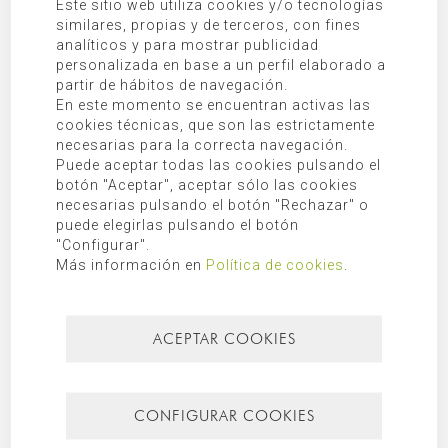
Este sitio web utiliza cookies y/o tecnologías
miran al este.
similares, propias y de terceros, con fines
Casa Acán es un proyecto pensado para vivir con la compañía del
analíticos y para mostrar publicidad
Mediterráneo las cuatro estaciones del año. Con la luz solar y el
personalizada en base a un perfil elaborado a
mar siempre presentes.
partir de hábitos de navegación.
En este momento se encuentran activas las
cookies técnicas, que son las estrictamente
necesarias para la correcta navegación.
Puede aceptar todas las cookies pulsando el
botón "Aceptar", aceptar sólo las cookies
necesarias pulsando el botón "Rechazar" o
puede elegirlas pulsando el botón
"Configurar".
Más información en
Política de cookies
.
ACEPTAR COOKIES
CONFIGURAR COOKIES