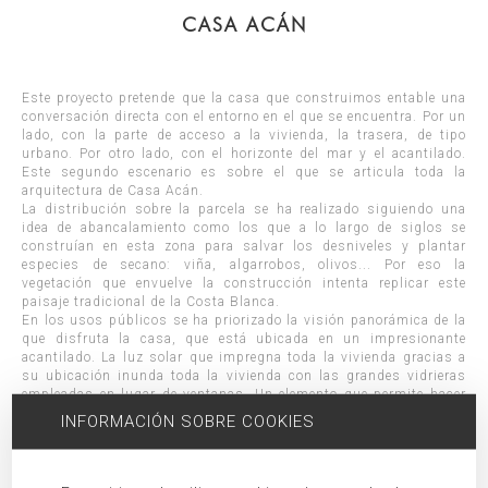
CASA ACÁN
Este proyecto pretende que la casa que construimos entable una
conversación directa con el entorno en el que se encuentra. Por un
lado, con la parte de acceso a la vivienda, la trasera, de tipo
urbano. Por otro lado, con el horizonte del mar y el acantilado.
Este segundo escenario es sobre el que se articula toda la
arquitectura de Casa Acán.
La distribución sobre la parcela se ha realizado siguiendo una
idea de abancalamiento como los que a lo largo de siglos se
construían en esta zona para salvar los desniveles y plantar
especies de secano: viña, algarrobos, olivos... Por eso la
vegetación que envuelve la construcción intenta replicar este
paisaje tradicional de la Costa Blanca.
En los usos públicos se ha priorizado la visión panorámica de la
que disfruta la casa, que está ubicada en un impresionante
acantilado. La luz solar que impregna toda la vivienda gracias a
su ubicación inunda toda la vivienda con las grandes vidrieras
empleadas en lugar de ventanas. Un elemento que permite hacer
vida tanto dentro como fuera de Casa Acán, sea la época del año
INFORMACIÓN SOBRE COOKIES
que sea.
En el espacio exterior las terrazas, de la primera planta y de la
baja, se abren al mar. Y el Mediterráneo se prolonga en el
horizonte a través de la piscina desbordante y el jacuzzi que