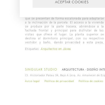
ACEPTAR COOKIES
que ha decidido establecer su r
esidencia habitual en
Jávea
. Situada en la urbanización Rafalet, la vivienda
proyecta la zona de día con un espacio abierto y
oscuro para desdibujar los muros y remarcar las
se orienta para optimizar las vistas a la par que los
diáfano y el resto de los dormitorios. Esta planta
bandejas que conforman los forjados y que
recursos energéticos. Se distribuye en tres plantas
disfruta de la gran terraza en donde se encuentra la
contrastan con el color blanco del revestimiento de
que se presentan de forma escalonada para adaptarse
piscina. La planta inferior se destina a uso de
mortero, sin embargo, la fachada posterior se observa
a la inclinación de la parcela. El acceso a la vivienda
gimnasio y spa, el cual cuenta con una piscina
un ritmo discontinuo, roto por el ritmo de los huecos
se produce por la parte trasera, abriéndose a la
climatizada interior, ambas estancias comunican con
que en este caso son más pequeños y adquieren una
fachada frontal y principal para disfrutar de las
una terraza cubierta donde poder hacer ejercicio al aire
forma vertical. La vivienda se encuentra rodeada por
vistas que ofrece el lugar. La planta superior se
libre. Esta vivienda destaca por la singularidad de
jardineras y vegetación que acompaña los recorridos
destina al dormitorio principal, con su respectivo
sus voladizos, generando quiebros y aristas que
vestidor y baño, dando privacidad a esta pieza,
ayuda a crear la sensación de vuelo más acentuada.
Etiquetas:
Arquitectos en Jávea
SINGULAR STUDIO
ARQUITECTURA · DISEÑO INTE
Cl. Historiador Palau 34, Bajo A (esq. Av. Amanecer de E
Aviso legal
Política de privacidad
Política de cookies