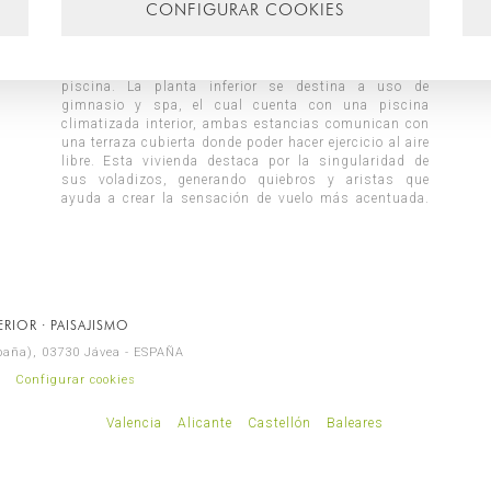
CONFIGURAR COOKIES
principal corresponde a la intermedia, dónde se
con muros revestidos de piedra con un tono gris
RIOR · PAISAJISMO
spaña), 03730 Jávea - ESPAÑA
Configurar cookies
Valencia
Alicante
Castellón
Baleares