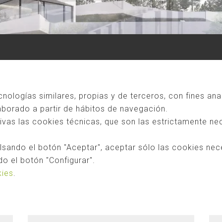
ecnologías similares, propias y de terceros, con fines ana
laborado a partir de hábitos de navegación.
as las cookies técnicas, que son las estrictamente nec
sando el botón "Aceptar", aceptar sólo las cookies nec
o el botón "Configurar".
kies
.
CASA VOGUE
además cuenta con una amplia terraza. La planta
La fachada principal combina los acristalamientos