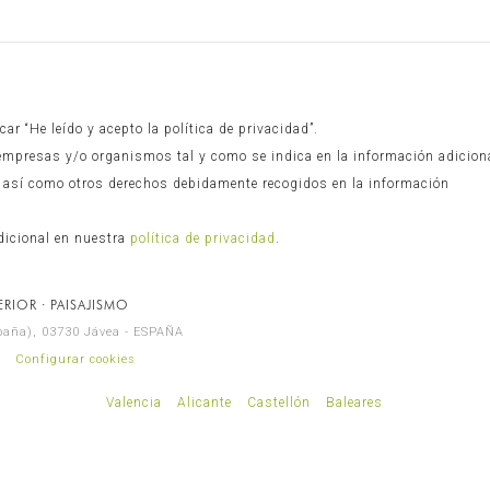
r “He leído y acepto la política de privacidad”.
empresas y/o organismos tal y como se indica en la información adicion
n, así como otros derechos debidamente recogidos en la información
dicional en nuestra
política de privacidad
.
RIOR · PAISAJISMO
spaña), 03730 Jávea - ESPAÑA
Configurar cookies
Valencia
Alicante
Castellón
Baleares