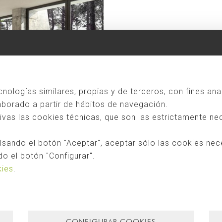
ecnologías similares, propias y de terceros, con fines ana
laborado a partir de hábitos de navegación.
as las cookies técnicas, que son las estrictamente nec
 naturales provenientes del entorno natural cercano, con el fin de reducir 
et, donde se ha utilizado madera de un aserradero cercano. En fin,
sando el botón "Aceptar", aceptar sólo las cookies nec
o el botón "Configurar".
kies
.
tectos
,
arquitectura bioclimática
,
sustainable architecture
,
investigació
Trieste
,
Riserva Naturale della Val Rosandra
CONFIGURAR COOKIES