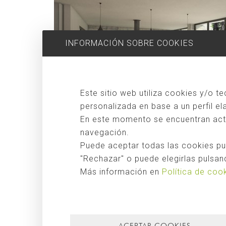
INFORMACIÓN SOBRE COOKIES
Este sitio web utiliza cookies y/o t
personalizada en base a un perfil e
En este momento se encuentran activ
En el interior de la vivienda se han utilizado materiales
navegación.
huella de carbono
, tal es el caso por ejemplo del parqu
Puede aceptar todas las cookies pul
¡esperamos que os guste!
"Rechazar" o puede elegirlas pulsand
Más información en
Política de coo
Etiquetas:
internacional
,
Arquitectura Sostenible
,
arqui
Singular Studio
,
Jose Moragues
,
healthy architecture
,
COMPARTIR ESTE ARTÍCULO
ACEPTAR COOKIES