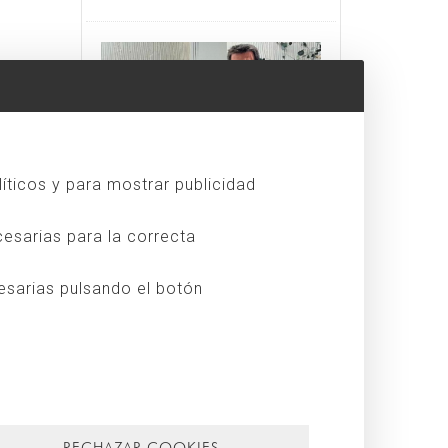
Puedes ve...
líticos y para mostrar publicidad
29/07/2026
VISITA AL SHOWROOM DE JUNG
esarias para la correcta
la
Hace unos días, Jung nos abrió
las puertas de su nuevo
esarias pulsando el botón
showroom en Madrid para
enseñarnos sus últimas
novedades, y la experiencia fue
Leer más
muy interesante. Por parte
de Singular Studio asistieron J...
n
,
RECHAZAR COOKIES