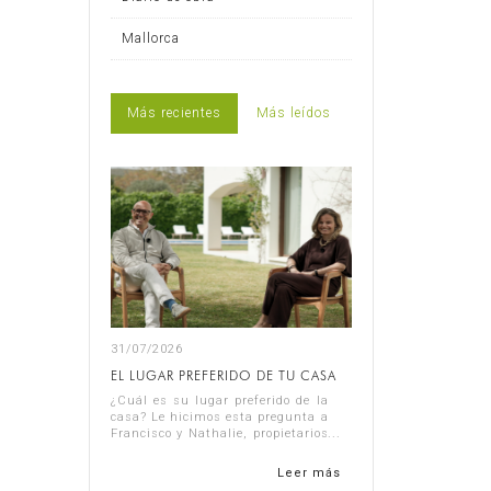
Mallorca
Más recientes
Más leídos
31/07/2026
EL LUGAR PREFERIDO DE TU CASA
¿Cuál es su lugar preferido de la
casa? Le hicimos esta pregunta a
Francisco y Nathalie, propietarios
de la Casa Nathalie, uno de
nuestros últimos proyectos
Leer más
finalizado en la Costa Blanca.