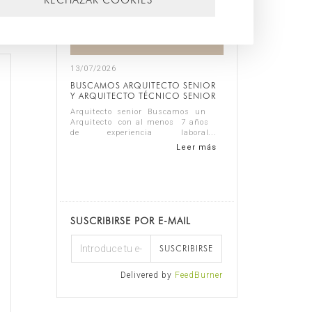
13/07/2026
BUSCAMOS ARQUITECTO SENIOR
Y ARQUITECTO TÉCNICO SENIOR
Arquitecto senior Buscamos un
Arquitecto con al menos 7 años
de experiencia laboral
demostrable en arquitectura
Leer más
residencial, preferentemente en
el sector del lujo. El candidato
ideal debe se...
SUSCRIBIRSE POR E-MAIL
SUSCRIBIRSE
Delivered by
FeedBurner