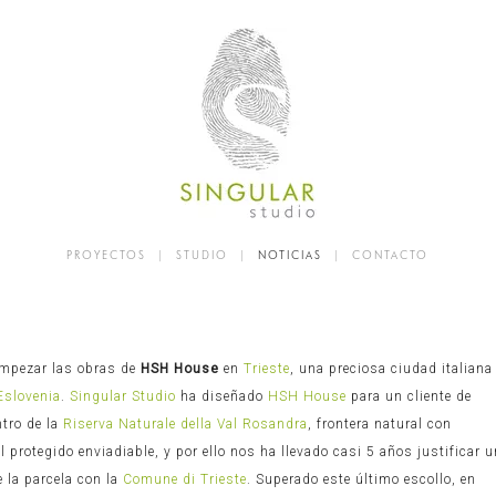
PROYECTOS
|
STUDIO
|
NOTICIAS
|
CONTACTO
empezar las obras de
HSH House
en
Trieste
, una preciosa ciudad italiana
Eslovenia
.
Singular Studio
ha diseñado
HSH House
para un cliente de
ntro de la
Riserva Naturale della Val Rosandra
, frontera natural con
l protegido enviadiable, y por ello nos ha llevado casi 5 años justificar 
e la parcela con la
Comune di Trieste
. Superado este último escollo, en