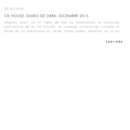
02/02/2016
CR_HOUSE. DIARIO DE OBRA: DICIEMBRE 2015
¡Buenos días! En el video de hoy os mostramos la evolución
contructiva de la CR_HOUSE, la vivienda unifamiliar situada al
borde de un acantilado en Jávea. Como podéis observar ya se ha
hormigonad...
Leer más