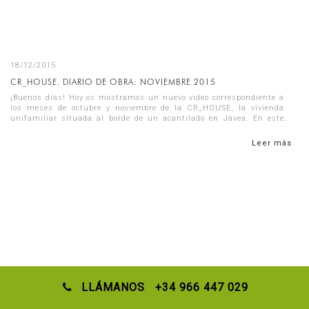
18/12/2015
CR_HOUSE. DIARIO DE OBRA: NOVIEMBRE 2015
¡Buenos días! Hoy os mostramos un nuevo video correspondiente a
los meses de octubre y noviembre de la CR_HOUSE, la vivienda
unifamiliar situada al borde de un acantilado en Jávea. En este
video po...
Leer más
LLÁMANOS +34 966 447 029