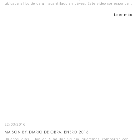
ubicada al borde de un acantilado en Jávea. Este video corresponde
al mes...
Leer más
22/03/2016
MAISON BY. DIARIO DE OBRA: ENERO 2016
¡Buenos días! Hoy en Singular Studio queremos compartir con