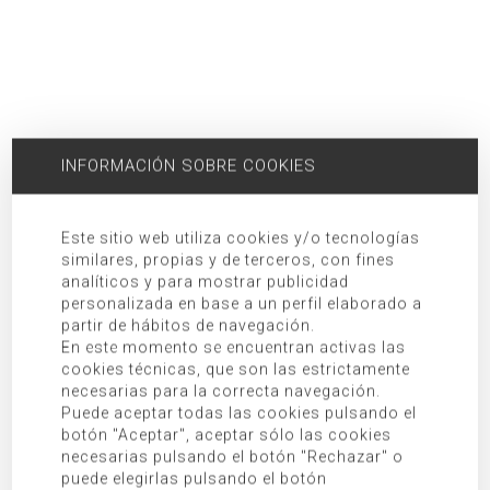
INFORMACIÓN SOBRE COOKIES
Este sitio web utiliza cookies y/o tecnologías
similares, propias y de terceros, con fines
analíticos y para mostrar publicidad
personalizada en base a un perfil elaborado a
partir de hábitos de navegación.
01/06/2016
En este momento se encuentran activas las
CR_HOUSE. DIARIO DE OBRA: MARZO 2016
cookies técnicas, que son las estrictamente
Buenas tardes. Hoy en Singular Studio queremos compartir con
necesarias para la correcta navegación.
vosotros un nuevo video de la CR_HOUSE, que corresponde al mes
Puede aceptar todas las cookies pulsando el
de marzo. Como podéis ver la vivienda unifamiliar situada en
Jávea se encu...
botón "Aceptar", aceptar sólo las cookies
Leer más
necesarias pulsando el botón "Rechazar" o
puede elegirlas pulsando el botón