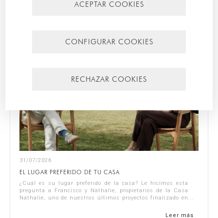
ACEPTAR COOKIES
Más recientes
Más leídos
CONFIGURAR COOKIES
RECHAZAR COOKIES
31/07/2026
EL LUGAR PREFERIDO DE TU CASA
¿Cuál es su lugar preferido de la casa? Le hicimos esta
pregunta a Francisco y Nathalie, propietarios de la Casa
Nathalie, uno de nuestros últimos proyectos finalizado en
la Costa Blanca. Puedes ve...
Leer más