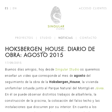
ES
|
EN
ACCESO CLIENTES
PROYECTOS
|
STUDIO
|
NOTICIAS
|
CONTACTO
HOKSBERGEN_HOUSE. DIARIO DE
OBRA: AGOSTO 2015
17/09/2015
Buenos días amigos, hoy desde
Singular Studio
os queremos
enseñar un video que corresponde al mes de
agosto
del
seguimiento de la obra de la
Hoksbergen_House
, la vivienda
unifamiliar situada junto al Parque Natural del Montgó en
Jávea
.
En él se puede observar distintos trabajos de albañilería, la
construcción de la piscina, la colocación del falso techo y las
instalaciones que discurren por su interior. En cuanto a los