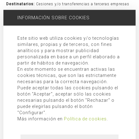
Destinatarios:
Cesiones y/o transferencias a terceras empresas
y/o organismos tal y como se indica en la información adicional.
INFORMACIÓN SOBRE COOKIES
Derechos:
Acceso, rectificación, oposición, limitación, así como
otros derechos debidamente recogidos en la información
adicional.
Este sitio web utiliza cookies y/o tecnologías
Información adicional:
Puede consultar información adicional en
similares, propias y de terceros, con fines
analíticos y para mostrar publicidad
nuestra
política de privacidad
.
personalizada en base a un perfil elaborado a
partir de hábitos de navegación.
BUSCAR
En este momento se encuentran activas las
cookies técnicas, que son las estrictamente
necesarias para la correcta navegación.
Puede aceptar todas las cookies pulsando el
botón "Aceptar", aceptar sólo las cookies
CATEGORÍAS
necesarias pulsando el botón "Rechazar" o
puede elegirlas pulsando el botón
Diario de obra
"Configurar".
Más información en
Política de cookies
.
Mallorca