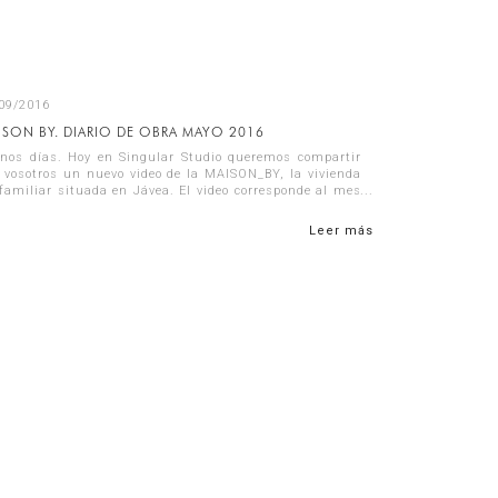
09/2016
ISON BY. DIARIO DE OBRA MAYO 2016
nos días. Hoy en Singular Studio queremos compartir
 vosotros un nuevo video de la MAISON_BY, la vivienda
familiar situada en Jávea. El video corresponde al mes
mayo y en él encontraré...
Leer más