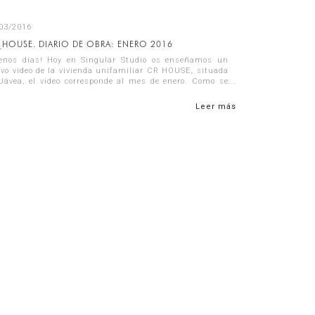
03/2016
_HOUSE. DIARIO DE OBRA: ENERO 2016
enos días! Hoy en Singular Studio os enseñamos un
vo video de la vivienda unifamiliar CR HOUSE, situada
Jávea, el video corresponde al mes de enero. Como se
de apreciar ya se ha finali...
Leer más