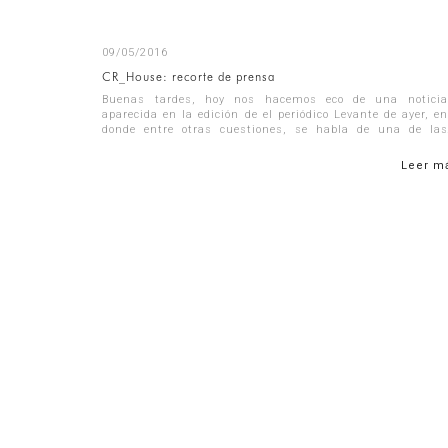
09/05/2016
CR_House: recorte de prensa
Buenas tardes, hoy nos hacemos eco de una noticia
aparecida en la edición de el periódico Levante de ayer, en
donde entre otras cuestiones, se habla de una de las
viviendas que estamos a punto de te...
Leer m