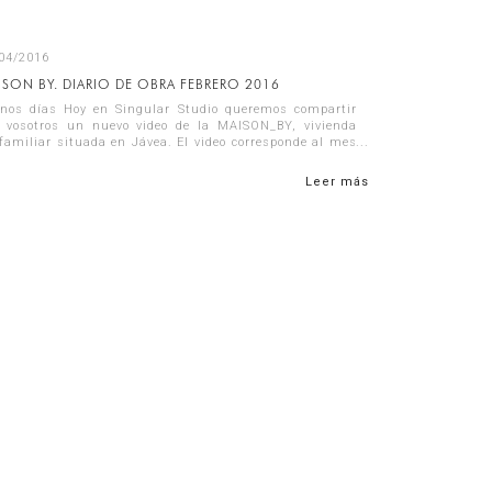
04/2016
ISON BY. DIARIO DE OBRA FEBRERO 2016
nos días Hoy en Singular Studio queremos compartir
 vosotros un nuevo video de la MAISON_BY, vivienda
familiar situada en Jávea. El video corresponde al mes
Febrero y en él podéis ver ...
Leer más