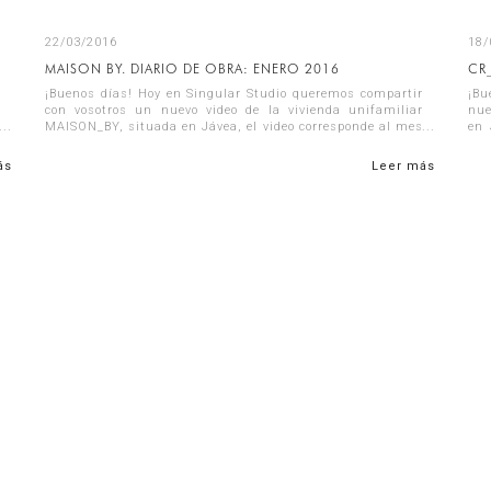
22/03/2016
18/
MAISON BY. DIARIO DE OBRA: ENERO 2016
CR
¡Buenos días! Hoy en Singular Studio queremos compartir
¡Bu
con vosotros un nuevo video de la vivienda unifamiliar
nue
MAISON_BY, situada en Jávea, el video corresponde al mes
en 
de enero y él se puede obser...
pue
ás
Leer más