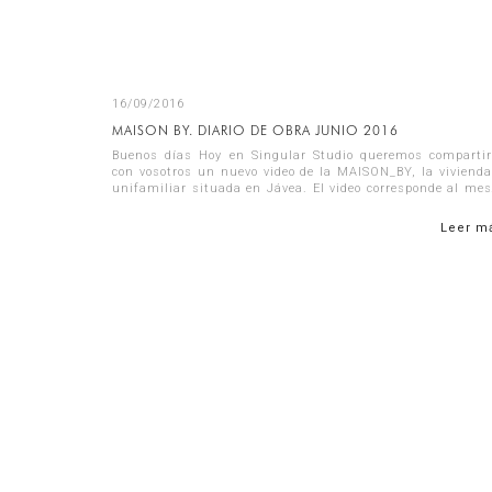
16/09/2016
MAISON BY. DIARIO DE OBRA JUNIO 2016
Buenos días Hoy en Singular Studio queremos compartir
con vosotros un nuevo video de la MAISON_BY, la vivienda
unifamiliar situada en Jávea. El video corresponde al mes
de Junio y en él encontraré...
Leer m