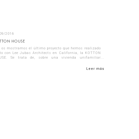
09/2016
TTON HOUSE
 os mostramos el último proyecto que hemos realizado
to con Lee Jubas Architects en California, la KOTTON
SE. Se trata de, sobre una vivienda unifamiliar
stente, realizar una reforma inte...
Leer más