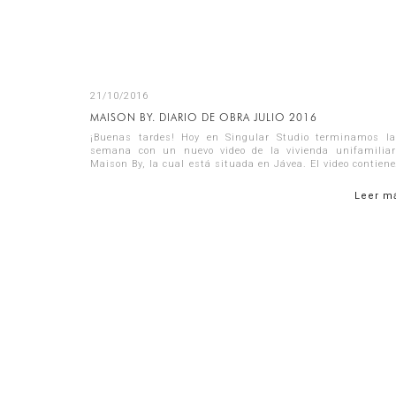
21/10/2016
MAISON BY. DIARIO DE OBRA JULIO 2016
¡Buenas tardes! Hoy en Singular Studio terminamos la
semana con un nuevo video de la vivienda unifamiliar
Maison By, la cual está situada en Jávea. El video contiene
los distintos procesos construc...
Leer m