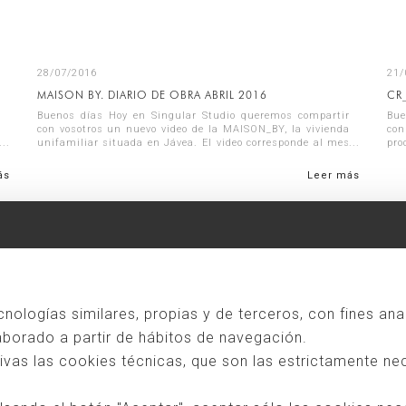
28/07/2016
21/
MAISON BY. DIARIO DE OBRA ABRIL 2016
CR
Buenos días Hoy en Singular Studio queremos compartir
Bue
con vosotros un nuevo video de la MAISON_BY, la vivienda
con
unifamiliar situada en Jávea. El video corresponde al mes
pro
de abril y en él encontraré...
uni
ás
Leer más
ecnologías similares, propias y de terceros, con fines ana
laborado a partir de hábitos de navegación.
as las cookies técnicas, que son las estrictamente nec