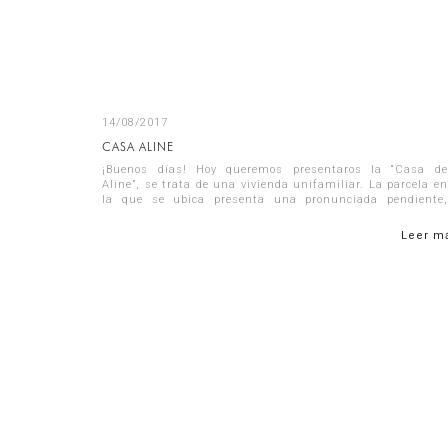
14/08/2017
CASA ALINE
¡Buenos días! Hoy queremos presentaros la “Casa de
Aline”, se trata de una vivienda unifamiliar. La parcela en
la que se ubica presenta una pronunciada pendiente,
situándose en la zona más e...
Leer m