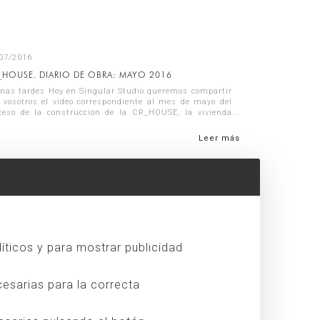
07/2016
_HOUSE. DIARIO DE OBRA: MAYO 2016
nas tardes Hoy en Singular Studio queremos compartir
 vosotros el video correspondiente al mes de mayo del
ceso de la construcción de la CR_HOUSE, la vivienda
familiar situada al borde de...
Leer más
líticos y para mostrar publicidad
esarias para la correcta