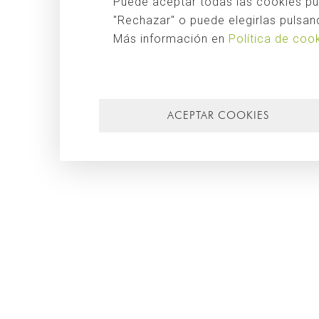
Puede aceptar todas las cookies pul
"Rechazar" o puede elegirlas pulsand
Más información en
Política de coo
15/07/2016
CR_HOUSE. DIARIO DE OBRA: ABRIL 2016
Buenas tardes Hoy en Singular Studio despedimos la
semana con un video correspondiente al mes de abril de la
CR_HOUSE, la vivienda unifamiliar situada al borde de un
acantilado en Jávea. En el video ...
ACEPTAR COOKIES
Leer m