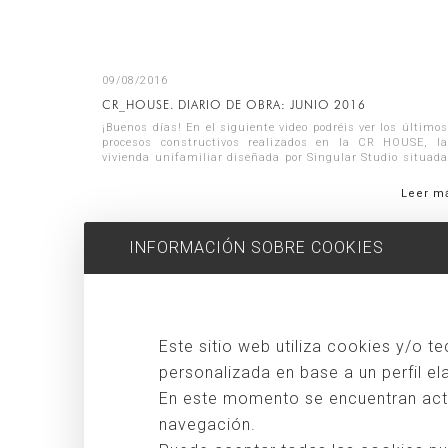
09/08/2016
CR_HOUSE. DIARIO DE OBRA: JUNIO 2016
¡Buenos días! En el siguiente video podréis ver los últimos
procesos constructivos realizados en la CR HOUSE, la
vivienda unifamiliar diseñada por Singular Studio situada
al borde de un acantilad...
Leer m
INFORMACIÓN SOBRE COOKIES
Este sitio web utiliza cookies y/o t
personalizada en base a un perfil e
En este momento se encuentran activ
navegación.