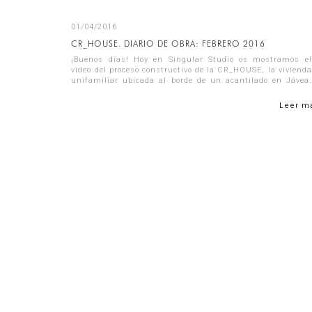
01/04/2016
CR_HOUSE. DIARIO DE OBRA: FEBRERO 2016
¡Buenos días! Hoy en Singular Studio os mostramos el
video del proceso constructivo de la CR_HOUSE, la vivienda
unifamiliar ubicada al borde de un acantilado en Jávea.
Este video corresponde al mes...
Leer m