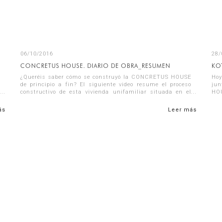
06/10/2016
28/
CONCRETUS HOUSE. DIARIO DE OBRA_RESUMEN
KO
¿Queréis saber cómo se construyó la CONCRETUS HOUSE
Hoy
de principio a fin? El siguiente video resume el proceso
jun
constructivo de esta vivienda unifamiliar situada en el
HOU
borde de un acantilado en Jáve...
exi
ás
Leer más