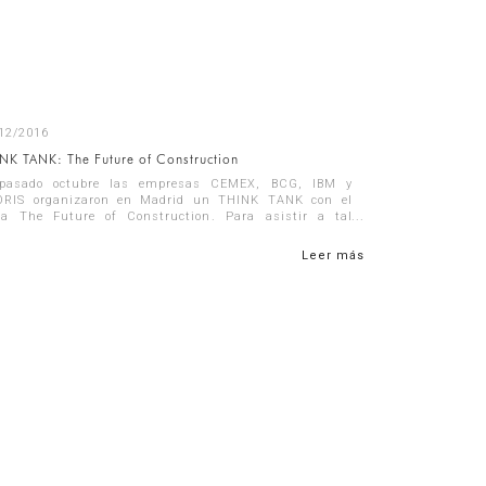
12/2016
NK TANK: The Future of Construction
 pasado octubre las empresas CEMEX, BCG, IBM y
ORIS organizaron en Madrid un THINK TANK con el
a The Future of Construction. Para asistir a tal
nto, fueron seleccionadas 20 empresas de ...
Leer más