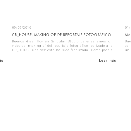
09/09/2016
01/
CR_HOUSE. MAKING OF DE REPORTAJE FOTOGRÁFICO
MA
Buenos días. Hoy en Singular Studio os enseñamos un
Bue
video del making of del reportaje fotográfico realizado a la
con
CR_HOUSE una vez ésta ha sido finalizada. Como podéis
uni
observar el proceso se reali...
de 
ás
Leer más