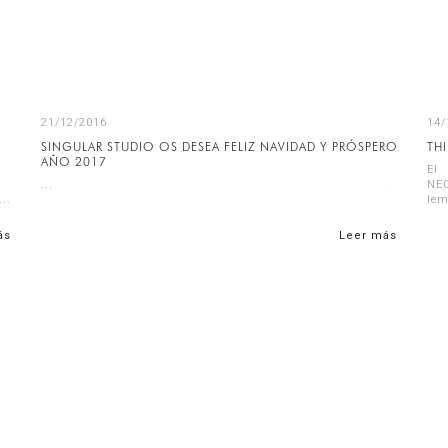
21/12/2016
14/
SINGULAR STUDIO OS DESEA FELIZ NAVIDAD Y PRÓSPERO
THI
AÑO 2017
El
...
NE
lem
eve
ás
Leer más