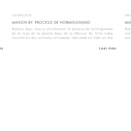
15/04/2016
04/
MAISON BY. PROCESO DE HORMIGONADO
MA
Buenos días, hoy os enseñamos el proceso de hormigonado
Bue
de la losa de la planta baja de la Maison By. Este video
con
resume en dos minutos el trabajo realizado en todo un día
uni
a través del sistema time...
de 
ás
Leer más